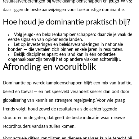
resultaatverbeteringen bij wereldkampioenschappen en jeugd-WK’s;
daar liggen de beste aanwijzingen voor toekomstige dominantie.
Hoe houd je dominantie praktisch bij?
Volg jeugd- en beloftenkampioenschappen: daar zie je vaak de
eerste signalen van opkomende landen.
Let op investeringen en beleidsveranderingen in nationale
bonden — die vertalen zich binnen enkele jaren in resultaten.
Bekijk disciplines apart: een land kan in één onderdeel
ongenaakbaar zijn terwijl het op andere vlakken achterblijft.
Afronding en vooruitblik
Dominantie op wereldkampioenschappen blijft een mix van traditie,
beleid en toeval — en het speelveld verandert sneller dan ooit door
globalisering van kennis en strengere regelgeving. Voor wie graag
trends volgt: houd zowel de resultaten als de achterliggende
structuren in de gaten; dat geeft de beste indicatie waar nieuwe
recordhouders vandaan zullen komen.
Voor actuele cijfers, ranglijsten en diepere analyses kun je terecht bij