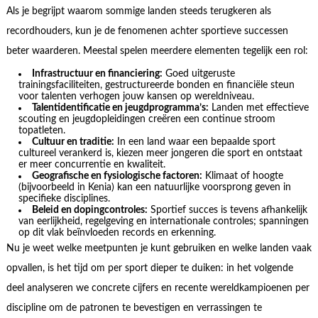
Als je begrijpt waarom sommige landen steeds terugkeren als
recordhouders, kun je de fenomenen achter sportieve successen
beter waarderen. Meestal spelen meerdere elementen tegelijk een rol:
Infrastructuur en financiering:
Goed uitgeruste
trainingsfaciliteiten, gestructureerde bonden en financiële steun
voor talenten verhogen jouw kansen op wereldniveau.
Talentidentificatie en jeugdprogramma’s:
Landen met effectieve
scouting en jeugdopleidingen creëren een continue stroom
topatleten.
Cultuur en traditie:
In een land waar een bepaalde sport
cultureel verankerd is, kiezen meer jongeren die sport en ontstaat
er meer concurrentie en kwaliteit.
Geografische en fysiologische factoren:
Klimaat of hoogte
(bijvoorbeeld in Kenia) kan een natuurlijke voorsprong geven in
specifieke disciplines.
Beleid en dopingcontroles:
Sportief succes is tevens afhankelijk
van eerlijkheid, regelgeving en internationale controles; spanningen
op dit vlak beïnvloeden records en erkenning.
Nu je weet welke meetpunten je kunt gebruiken en welke landen vaak
opvallen, is het tijd om per sport dieper te duiken: in het volgende
deel analyseren we concrete cijfers en recente wereldkampioenen per
discipline om de patronen te bevestigen en verrassingen te