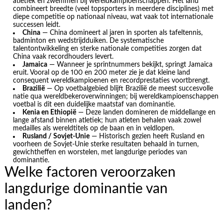
atletiek en zwemmen bij wereldkampioenschappen. Het land
combineert breedte (veel topsporters in meerdere disciplines) met
diepe competitie op nationaal niveau, wat vaak tot internationale
successen leidt.
China
— China domineert al jaren in sporten als tafeltennis,
badminton en wedstrijdduiken. De systematische
talentontwikkeling en sterke nationale competities zorgen dat
China vaak recordhouders levert.
Jamaica
— Wanneer je sprintnummers bekijkt, springt Jamaica
eruit. Vooral op de 100 en 200 meter zie je dat kleine land
consequent wereldkampioenen en recordprestaties voortbrengt.
Brazilië
— Op voetbalgebied blijft Brazilië de meest succesvolle
natie qua wereldbekeroverwinningen; bij wereldkampioenschappen
voetbal is dit een duidelijke maatstaf van dominantie.
Kenia en Ethiopië
— Deze landen domineren de middellange en
lange afstand binnen atletiek; hun atleten behalen vaak zowel
medailles als wereldtitels op de baan en in veldlopen.
Rusland / Sovjet-Unie
— Historisch gezien heeft Rusland en
voorheen de Sovjet-Unie sterke resultaten behaald in turnen,
gewichtheffen en worstelen, met langdurige periodes van
dominantie.
Welke factoren veroorzaken
langdurige dominantie van
landen?