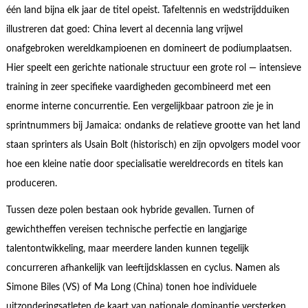
één land bijna elk jaar de titel opeist. Tafeltennis en wedstrijdduiken
illustreren dat goed: China levert al decennia lang vrijwel
onafgebroken wereldkampioenen en domineert de podiumplaatsen.
Hier speelt een gerichte nationale structuur een grote rol — intensieve
training in zeer specifieke vaardigheden gecombineerd met een
enorme interne concurrentie. Een vergelijkbaar patroon zie je in
sprintnummers bij Jamaica: ondanks de relatieve grootte van het land
staan sprinters als Usain Bolt (historisch) en zijn opvolgers model voor
hoe een kleine natie door specialisatie wereldrecords en titels kan
produceren.
Tussen deze polen bestaan ook hybride gevallen. Turnen of
gewichtheffen vereisen technische perfectie en langjarige
talentontwikkeling, maar meerdere landen kunnen tegelijk
concurreren afhankelijk van leeftijdsklassen en cyclus. Namen als
Simone Biles (VS) of Ma Long (China) tonen hoe individuele
uitzonderingsatleten de kaart van nationale dominantie versterken,