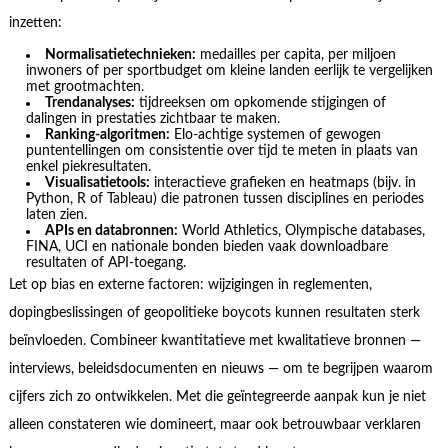
inzetten:
Normalisatietechnieken:
medailles per capita, per miljoen
inwoners of per sportbudget om kleine landen eerlijk te vergelijken
met grootmachten.
Trendanalyses:
tijdreeksen om opkomende stijgingen of
dalingen in prestaties zichtbaar te maken.
Ranking-algoritmen:
Elo-achtige systemen of gewogen
puntentellingen om consistentie over tijd te meten in plaats van
enkel piekresultaten.
Visualisatietools:
interactieve grafieken en heatmaps (bijv. in
Python, R of Tableau) die patronen tussen disciplines en periodes
laten zien.
APIs en databronnen:
World Athletics, Olympische databases,
FINA, UCI en nationale bonden bieden vaak downloadbare
resultaten of API-toegang.
Let op bias en externe factoren: wijzigingen in reglementen,
dopingbeslissingen of geopolitieke boycots kunnen resultaten sterk
beïnvloeden. Combineer kwantitatieve met kwalitatieve bronnen —
interviews, beleidsdocumenten en nieuws — om te begrijpen waarom
cijfers zich zo ontwikkelen. Met die geïntegreerde aanpak kun je niet
alleen constateren wie domineert, maar ook betrouwbaar verklaren