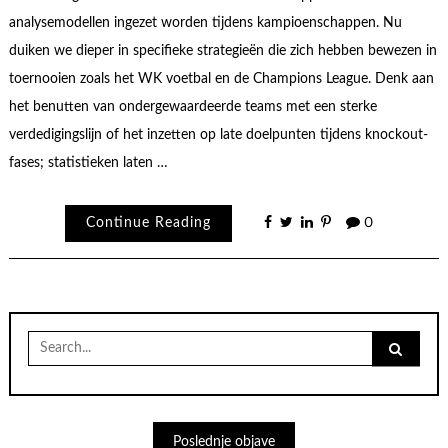
analysemodellen ingezet worden tijdens kampioenschappen. Nu
duiken we dieper in specifieke strategieën die zich hebben bewezen in
toernooien zoals het WK voetbal en de Champions League. Denk aan
het benutten van ondergewaardeerde teams met een sterke
verdedigingslijn of het inzetten op late doelpunten tijdens knockout-
fases; statistieken laten …
Continue Reading
0
Search
for:
Poslednje objave