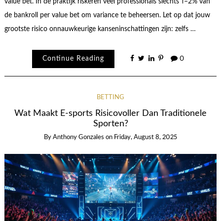
value bet. In de praktijk riskeren veel professionals slechts 1–2% van
de bankroll per value bet om variance te beheersen. Let op dat jouw
grootste risico onnauwkeurige kanseninschattingen zijn: zelfs …
Continue Reading
0
BETTING
Wat Maakt E-sports Risicovoller Dan Traditionele
Sporten?
By
Anthony Gonzales
on
Friday, August 8, 2025