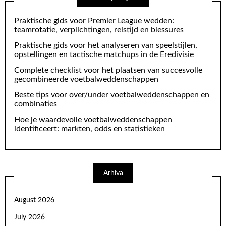
Praktische gids voor Premier League wedden:
teamrotatie, verplichtingen, reistijd en blessures
Praktische gids voor het analyseren van speelstijlen,
opstellingen en tactische matchups in de Eredivisie
Complete checklist voor het plaatsen van succesvolle
gecombineerde voetbalweddenschappen
Beste tips voor over/under voetbalweddenschappen en
combinaties
Hoe je waardevolle voetbalweddenschappen
identificeert: markten, odds en statistieken
Arhiva
August 2026
July 2026