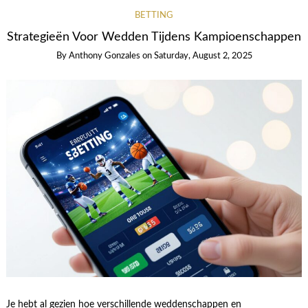
BETTING
Strategieën Voor Wedden Tijdens Kampioenschappen
By
Anthony Gonzales
on
Saturday, August 2, 2025
Je hebt al gezien hoe verschillende weddenschappen en