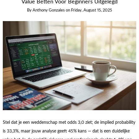
Value Betten Voor Beginners Uitgelegd
By
Anthony Gonzales
on
Friday, August 15, 2025
Stel dat je een weddenschap met odds 3,0 ziet; de implied probability
is 33,3%, maar jouw analyse geeft 45% kans — dat is een duidelijke