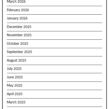
March 2026
February 2026
January 2026
December 2025
November 2025
October 2025
September 2025
August 2025
July 2025
June 2025
May 2025
April 2025
March 2025