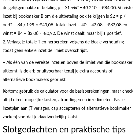
de gelijkgemaakte uitbetaling p = S1
odd1 = 40
2,10 = €84,00. Vereiste
inzet bij bookmaker B om die uitbetaling ook te krijgen is S2 = p /
odd2 = 84 / 1,95 ≈ €43,08. Totale inzet = 40 + 43,08 = €83,08 en
winst = 84 − 83,08 ≈ €0,92. De winst daalt, maar blijft positief.
2. Verlaag je totale T en herbereken volgens de ideale verhouding
zodat geen enkele inzet de limiet overschrijdt.
– Als één van de vereiste inzetten boven de limiet van die bookmaker
uitkomt, is de arb onuitvoerbaar tenzij je extra accounts of
alternatieve bookmakers gebruikt.
Kortom: gebruik de calculator voor de basisberekeningen, maar check
altijd direct mogelijke kosten, afrondingen en inzetlimieten. Pas je
inzetplan aan (T verlagen, cap accepteren of alternatieve bookmaker
zoeken) voordat je daadwerkelijk plaatst.
Slotgedachten en praktische tips