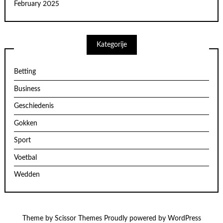
February 2025
Kategorije
Betting
Business
Geschiedenis
Gokken
Sport
Voetbal
Wedden
Theme by
Scissor Themes
Proudly powered by
WordPress