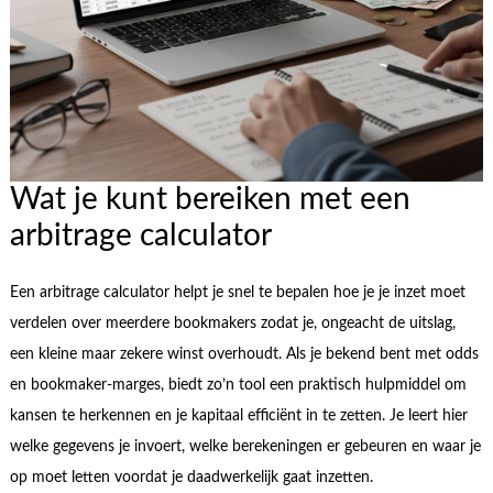
Wat je kunt bereiken met een
arbitrage calculator
Een arbitrage calculator helpt je snel te bepalen hoe je je inzet moet
verdelen over meerdere bookmakers zodat je, ongeacht de uitslag,
een kleine maar zekere winst overhoudt. Als je bekend bent met odds
en bookmaker-marges, biedt zo’n tool een praktisch hulpmiddel om
kansen te herkennen en je kapitaal efficiënt in te zetten. Je leert hier
welke gegevens je invoert, welke berekeningen er gebeuren en waar je
op moet letten voordat je daadwerkelijk gaat inzetten.