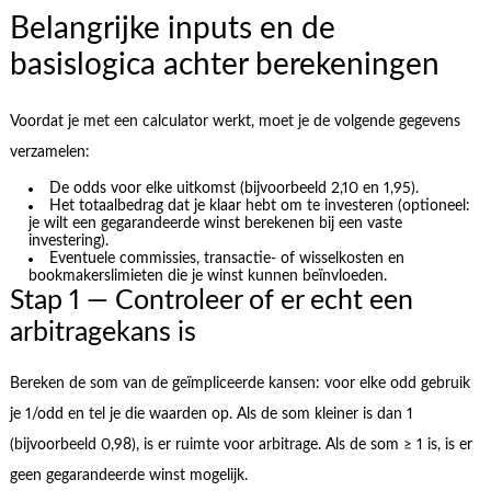
Belangrijke inputs en de
basislogica achter berekeningen
Voordat je met een calculator werkt, moet je de volgende gegevens
verzamelen:
De odds voor elke uitkomst (bijvoorbeeld 2,10 en 1,95).
Het totaalbedrag dat je klaar hebt om te investeren (optioneel:
je wilt een gegarandeerde winst berekenen bij een vaste
investering).
Eventuele commissies, transactie- of wisselkosten en
bookmakerslimieten die je winst kunnen beïnvloeden.
Stap 1 — Controleer of er echt een
arbitragekans is
Bereken de som van de geïmpliceerde kansen: voor elke odd gebruik
je 1/odd en tel je die waarden op. Als de som kleiner is dan 1
(bijvoorbeeld 0,98), is er ruimte voor arbitrage. Als de som ≥ 1 is, is er
geen gegarandeerde winst mogelijk.