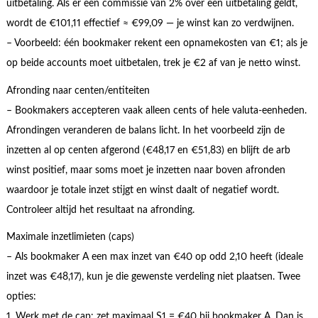
uitbetaling. Als er een commissie van 2% over een uitbetaling geldt,
wordt de €101,11 effectief ≈ €99,09 — je winst kan zo verdwijnen.
– Voorbeeld: één bookmaker rekent een opnamekosten van €1; als je
op beide accounts moet uitbetalen, trek je €2 af van je netto winst.
Afronding naar centen/entiteiten
– Bookmakers accepteren vaak alleen cents of hele valuta-eenheden.
Afrondingen veranderen de balans licht. In het voorbeeld zijn de
inzetten al op centen afgerond (€48,17 en €51,83) en blijft de arb
winst positief, maar soms moet je inzetten naar boven afronden
waardoor je totale inzet stijgt en winst daalt of negatief wordt.
Controleer altijd het resultaat na afronding.
Maximale inzetlimieten (caps)
– Als bookmaker A een max inzet van €40 op odd 2,10 heeft (ideale
inzet was €48,17), kun je die gewenste verdeling niet plaatsen. Twee
opties:
1. Werk met de cap: zet maximaal S1 = €40 bij bookmaker A. Dan is