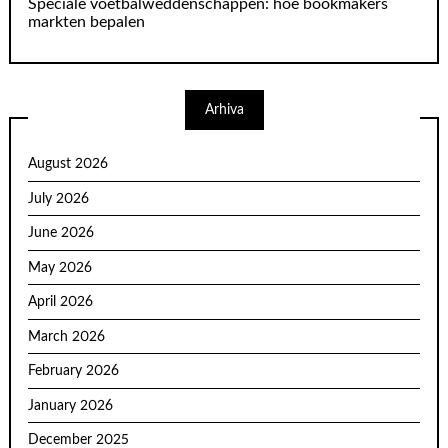
Speciale voetbalweddenschappen: hoe bookmakers
markten bepalen
Arhiva
August 2026
July 2026
June 2026
May 2026
April 2026
March 2026
February 2026
January 2026
December 2025