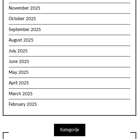
November 2025
October 2025
September 2025
August 2025
July 2025
June 2025
May 2025
April 2025
March 2025
February 2025
Kategorije