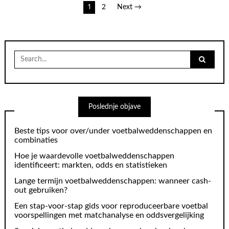
Posts
1
2
Next →
pagination
Search
for:
Poslednje objave
Beste tips voor over/under voetbalweddenschappen en
combinaties
Hoe je waardevolle voetbalweddenschappen
identificeert: markten, odds en statistieken
Lange termijn voetbalweddenschappen: wanneer cash-
out gebruiken?
Een stap-voor-stap gids voor reproduceerbare voetbal
voorspellingen met matchanalyse en oddsvergelijking