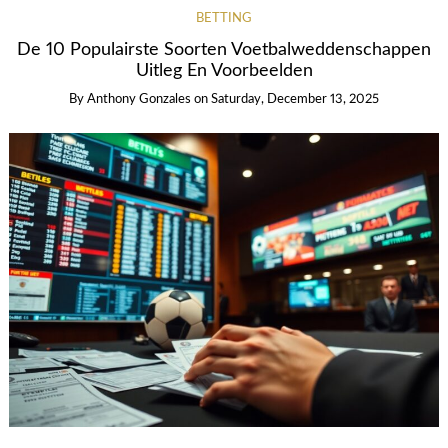
BETTING
De 10 Populairste Soorten Voetbalweddenschappen
Uitleg En Voorbeelden
By
Anthony Gonzales
on
Saturday, December 13, 2025