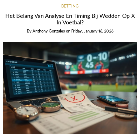
BETTING
Het Belang Van Analyse En Timing Bij Wedden Op X
In Voetbal?
By
Anthony Gonzales
on
Friday, January 16, 2026