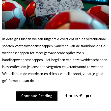
In deze gids bieden we een uitgebreid overzicht van de verschillende
soorten voetbalweddenschappen, variërend van de traditionele 1X2-
weddenschappen tot meer geavanceerde opties zoals
handicapweddenschappen. Het begrijpen van deze weddenschappen
is essentieel om je kansen te vergroten en verantwoord te wedden.
We belichten de voordelen en risico’s van elke soort, zodat je goed
geïnformeerd aan de …
Continue Reading
0