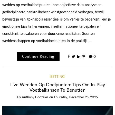
wedden op voetbaldoelpunten: hoe objectieve data-analyse en
gedisciplineerd bankrollbeheer winstgevendheid verhogen, terwijl
bewustzijn van gokrisico’s essentieel is om verlies te beperken; leer je
emotionele bias te herkennen, inzetten rationeel te bepalen en
consistent te evalueren voor duurzame resultaten. Soorten
weddenschappen op voetbaldoelpunten In de praktijk …
Continue Reading
0
BETTING
Live Wedden Op Doelpunten: Tips Om In-Play
Voetbalkansen Te Benutten
By
Anthony Gonzales
on
Thursday, December 25, 2025