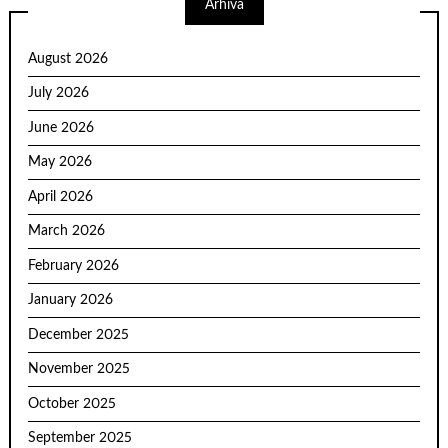
Arhiva
August 2026
July 2026
June 2026
May 2026
April 2026
March 2026
February 2026
January 2026
December 2025
November 2025
October 2025
September 2025