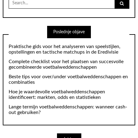
Search
for:
Poslednje objave
Praktische gids voor het analyseren van speelstijlen,
opstellingen en tactische matchups in de Eredivisie
Complete checklist voor het plaatsen van succesvolle
gecombineerde voetbalweddenschappen
Beste tips voor over/under voetbalweddenschappen en
combinaties
Hoe je waardevolle voetbalweddenschappen
identificeert: markten, odds en statistieken
Lange termijn voetbalweddenschappen: wanneer cash-
out gebruiken?