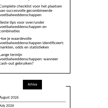
Complete checklist voor het plaatsen
van succesvolle gecombineerde
voetbalweddenschappen
Beste tips voor over/under
voetbalweddenschappen en
combinaties
Hoe je waardevolle
voetbalweddenschappen identificeert:
markten, odds en statistieken
Lange termijn
voetbalweddenschappen: wanneer
cash-out gebruiken?
Arhiva
August 2026
July 2026