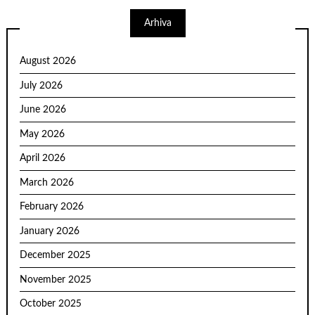
Arhiva
August 2026
July 2026
June 2026
May 2026
April 2026
March 2026
February 2026
January 2026
December 2025
November 2025
October 2025