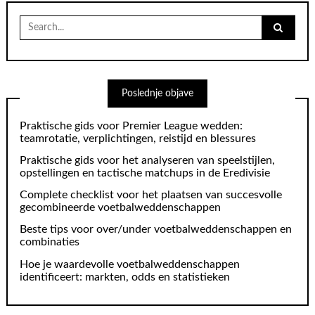
Search
for:
Poslednje objave
Praktische gids voor Premier League wedden:
teamrotatie, verplichtingen, reistijd en blessures
Praktische gids voor het analyseren van speelstijlen,
opstellingen en tactische matchups in de Eredivisie
Complete checklist voor het plaatsen van succesvolle
gecombineerde voetbalweddenschappen
Beste tips voor over/under voetbalweddenschappen en
combinaties
Hoe je waardevolle voetbalweddenschappen
identificeert: markten, odds en statistieken