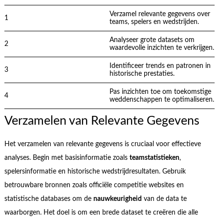
Verzamel relevante gegevens over
1
teams, spelers en wedstrijden.
Analyseer grote datasets om
2
waardevolle inzichten te verkrijgen.
Identificeer trends en patronen in
3
historische prestaties.
Pas inzichten toe om toekomstige
4
weddenschappen te optimaliseren.
Verzamelen van Relevante Gegevens
Het verzamelen van relevante gegevens is cruciaal voor effectieve
analyses. Begin met basisinformatie zoals
teamstatistieken
,
spelersinformatie en historische wedstrijdresultaten. Gebruik
betrouwbare bronnen zoals officiële competitie websites en
statistische databases om de
nauwkeurigheid
van de data te
waarborgen. Het doel is om een brede dataset te creëren die alle