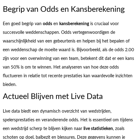
Begrip van Odds en Kansberekening
Een goed begrip van
odds
en
kansberekening
is cruciaal voor
succesvolle weddenschappen. Odds vertegenwoordigen de
waarschijnlijkheid van een gebeurtenis en helpen bij het bepalen of
een weddenschap de moeite waard is. Bijvoorbeeld, als de odds 2.00
zijn voor een overwinning van een team, betekent dit dat er een kans
van 50% is om te winnen. Het analyseren van hoe deze odds
fluctueren in relatie tot recente prestaties kan waardevolle inzichten
bieden.
Actueel Blijven met Live Data
Live data biedt een dynamisch overzicht van wedstrijden,
spelersprestaties en veranderende odds. Het is essentieel om tijdens
een wedstrijd scherp te blijven kijken naar
live statistieken
, zoals
schoten op doel, balbezit en blessures. Deze gegevens kunnen je