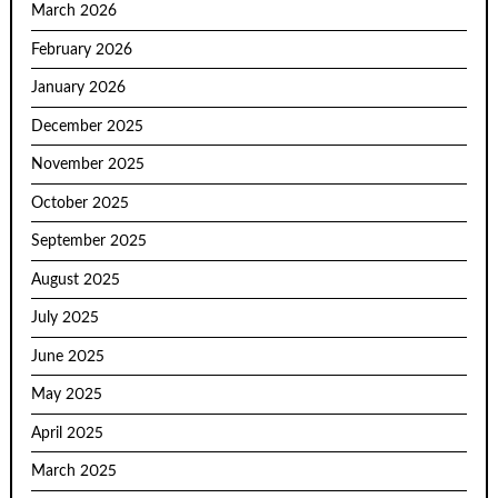
March 2026
February 2026
January 2026
December 2025
November 2025
October 2025
September 2025
August 2025
July 2025
June 2025
May 2025
April 2025
March 2025