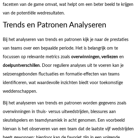
facetten van de game omvat, wat helpt om een beter beeld te krijgen
van de potentiële wedresultaten.
Trends en Patronen Analyseren
Bij het analyseren van trends en patronen kijk je naar de prestaties
van teams over een bepaalde periode. Het is belangrijk om te
focussen op relevante metrics zoals
overwinningen, verliezen
en
doelpuntverschillen
. Door reguliere analyses uit te voeren kan je
seizoensgebonden fluctuaties en formatie-effecten van teams
identificeren, wat waardevolle inzichten biedt voor toekomstige
weddenschappen.
Bij het analyseren van trends en patronen worden gegevens zoals
overwinningen in thuis- versus uitwedstrijden, blessures aan
sleutelspelers en teamdynamiek in acht genomen. Een voorbeeld
hiervan is het observeren van een team dat de laatste vijf wedstrijden
heeft gewonnen; hierdoor kan de favoriet zijn in een volgende