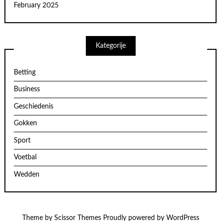
February 2025
Kategorije
Betting
Business
Geschiedenis
Gokken
Sport
Voetbal
Wedden
Theme by
Scissor Themes
Proudly powered by
WordPress