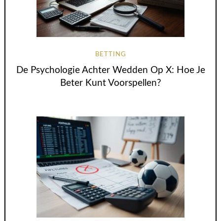
BETTING
De Psychologie Achter Wedden Op X: Hoe Je
Beter Kunt Voorspellen?