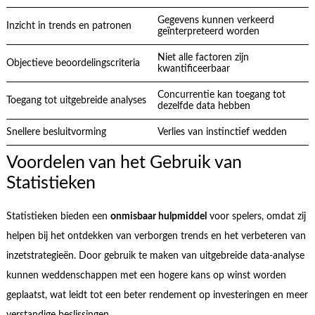
Gegevens kunnen verkeerd
Inzicht in trends en patronen
geïnterpreteerd worden
Niet alle factoren zijn
Objectieve beoordelingscriteria
kwantificeerbaar
Concurrentie kan toegang tot
Toegang tot uitgebreide analyses
dezelfde data hebben
Snellere besluitvorming
Verlies van instinctief wedden
Voordelen van het Gebruik van
Statistieken
Statistieken bieden een
onmisbaar hulpmiddel
voor spelers, omdat zij
helpen bij het ontdekken van verborgen trends en het verbeteren van
inzetstrategieën. Door gebruik te maken van uitgebreide data-analyse
kunnen weddenschappen met een hogere kans op winst worden
geplaatst, wat leidt tot een beter rendement op investeringen en meer
verstandige beslissingen.