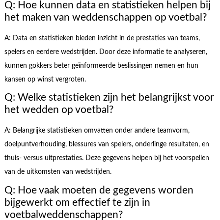
Q: Hoe kunnen data en statistieken helpen bij
het maken van weddenschappen op voetbal?
A: Data en statistieken bieden inzicht in de prestaties van teams,
spelers en eerdere wedstrijden. Door deze informatie te analyseren,
kunnen gokkers beter geïnformeerde beslissingen nemen en hun
kansen op winst vergroten.
Q: Welke statistieken zijn het belangrijkst voor
het wedden op voetbal?
A: Belangrijke statistieken omvatten onder andere teamvorm,
doelpuntverhouding, blessures van spelers, onderlinge resultaten, en
thuis- versus uitprestaties. Deze gegevens helpen bij het voorspellen
van de uitkomsten van wedstrijden.
Q: Hoe vaak moeten de gegevens worden
bijgewerkt om effectief te zijn in
voetbalweddenschappen?