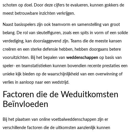
schoten op doel. Door deze cijfers te evalueren, kunnen gokkers de
meest betrouwbare inzichten verkrijgen.
Naast basisspelers zijn ook teamvorm en samenstelling van groot
belang. De rol van sleutelfiguren, zoals een spits in vorm of een solide
verdediging, kan doorslaggevend zijn. Teams die de meeste kansen
creëren en een sterke defensie hebben, hebben doorgaans betere
vooruitzichten. Bij het bepalen van
weddenschappen
op basis van
speler- en teamstatistieken kunnen bovendien recente prestaties een
unieke kijk bieden op de waarschijnlijkheid van een overwinning of
verlies in aanloop naar een wedstrijd.
Factoren die de Weduitkomsten
Beïnvloeden
Bij het plaatsen van online voetbalweddenschappen zijn er
verschillende factoren die de uitkomsten aanzienlijk kunnen