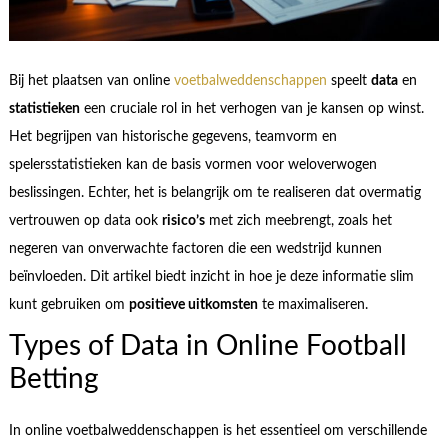
Bij het plaatsen van online
voetbalweddenschappen
speelt
data
en
statistieken
een cruciale rol in het verhogen van je kansen op winst.
Het begrijpen van historische gegevens, teamvorm en
spelersstatistieken kan de basis vormen voor weloverwogen
beslissingen. Echter, het is belangrijk om te realiseren dat overmatig
vertrouwen op data ook
risico’s
met zich meebrengt, zoals het
negeren van onverwachte factoren die een wedstrijd kunnen
beïnvloeden. Dit artikel biedt inzicht in hoe je deze informatie slim
kunt gebruiken om
positieve uitkomsten
te maximaliseren.
Types of Data in Online Football
Betting
In online voetbalweddenschappen is het essentieel om verschillende