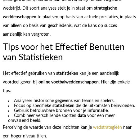
wedstrijd. Dit soort analyses stelt je in staat om
strategische
weddenschappen
te plaatsen op basis van actuele prestaties, in plaats
van alleen op basis van geschiedenis, wat de kans op succes
aanzienlijk kan vergroten.
Tips voor het Effectief Benutten
van Statistieken
Het effectief gebruiken van
statistieken
kan je een aanzienlijk
voordeel geven bij
online voetbalweddenschappen
. Hier zijn enkele
tips:
Analyseer historische
gegevens
van teams en spelers.
Focus op specifieke
statistieken
die de uitkomsten beïnvloeden.
Gebruik betrouwbare bronnen voor je
informatie
.
Combineer verschillende soorten
data
voor een meer
omvattend beeld.
Perceiving de waarde van deze inzichten kan je
wedstrategieën
naar
een hoger niveau tillen.