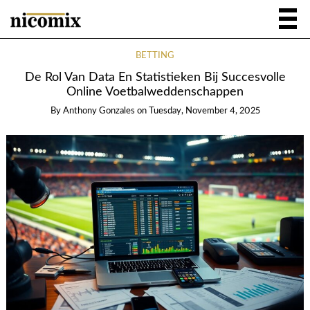
BETTING
De Rol Van Data En Statistieken Bij Succesvolle
Online Voetbalweddenschappen
By
Anthony Gonzales
on
Tuesday, November 4, 2025