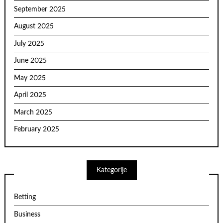
September 2025
August 2025
July 2025
June 2025
May 2025
April 2025
March 2025
February 2025
Kategorije
Betting
Business