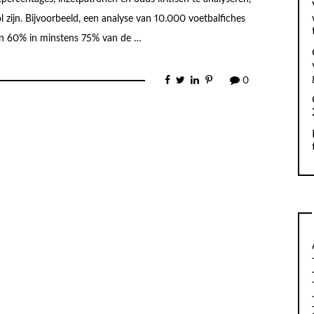
 zijn. Bijvoorbeeld, een analyse van 10.000 voetbalfiches
ven 60% in minstens 75% van de …
0