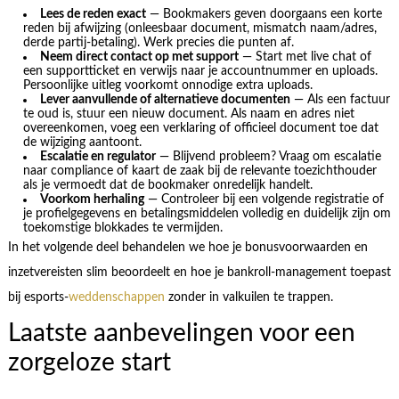
Lees de reden exact
— Bookmakers geven doorgaans een korte
reden bij afwijzing (onleesbaar document, mismatch naam/adres,
derde partij-betaling). Werk precies die punten af.
Neem direct contact op met support
— Start met live chat of
een supportticket en verwijs naar je accountnummer en uploads.
Persoonlijke uitleg voorkomt onnodige extra uploads.
Lever aanvullende of alternatieve documenten
— Als een factuur
te oud is, stuur een nieuw document. Als naam en adres niet
overeenkomen, voeg een verklaring of officieel document toe dat
de wijziging aantoont.
Escalatie en regulator
— Blijvend probleem? Vraag om escalatie
naar compliance of kaart de zaak bij de relevante toezichthouder
als je vermoedt dat de bookmaker onredelijk handelt.
Voorkom herhaling
— Controleer bij een volgende registratie of
je profielgegevens en betalingsmiddelen volledig en duidelijk zijn om
toekomstige blokkades te vermijden.
In het volgende deel behandelen we hoe je bonusvoorwaarden en
inzetvereisten slim beoordeelt en hoe je bankroll-management toepast
bij esports-
weddenschappen
zonder in valkuilen te trappen.
Laatste aanbevelingen voor een
zorgeloze start