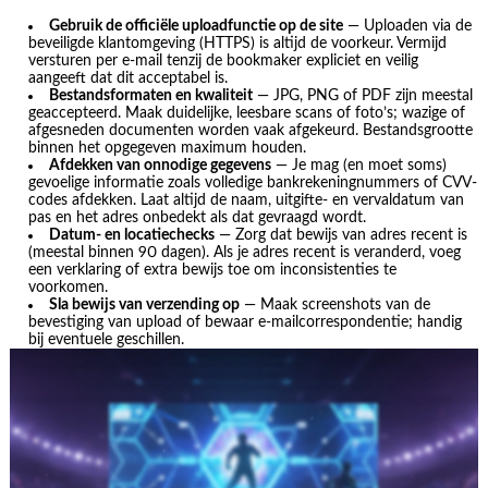
Gebruik de officiële uploadfunctie op de site
— Uploaden via de
beveiligde klantomgeving (HTTPS) is altijd de voorkeur. Vermijd
versturen per e-mail tenzij de bookmaker expliciet en veilig
aangeeft dat dit acceptabel is.
Bestandsformaten en kwaliteit
— JPG, PNG of PDF zijn meestal
geaccepteerd. Maak duidelijke, leesbare scans of foto’s; wazige of
afgesneden documenten worden vaak afgekeurd. Bestandsgrootte
binnen het opgegeven maximum houden.
Afdekken van onnodige gegevens
— Je mag (en moet soms)
gevoelige informatie zoals volledige bankrekeningnummers of CVV-
codes afdekken. Laat altijd de naam, uitgifte- en vervaldatum van
pas en het adres onbedekt als dat gevraagd wordt.
Datum- en locatiechecks
— Zorg dat bewijs van adres recent is
(meestal binnen 90 dagen). Als je adres recent is veranderd, voeg
een verklaring of extra bewijs toe om inconsistenties te
voorkomen.
Sla bewijs van verzending op
— Maak screenshots van de
bevestiging van upload of bewaar e-mailcorrespondentie; handig
bij eventuele geschillen.