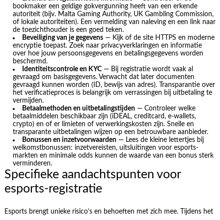
bookmaker een geldige gokvergunning heeft van een erkende
autoriteit (bijv. Malta Gaming Authority, UK Gambling Commission,
of lokale autoriteiten). Een vermelding van naleving en een link naar
de toezichthouder is een goed teken.
Beveiliging van je gegevens
— Kijk of de site HTTPS en moderne
encryptie toepast. Zoek naar privacyverklaringen en informatie
over hoe jouw persoonsgegevens en betalingsgegevens worden
beschermd.
Identiteitscontrole en KYC
— Bij registratie wordt vaak al
gevraagd om basisgegevens. Verwacht dat later documenten
gevraagd kunnen worden (ID, bewijs van adres). Transparantie over
het verificatieproces is belangrijk om verrassingen bij uitbetaling te
vermijden.
Betaalmethoden en uitbetalingstijden
— Controleer welke
betaalmiddelen beschikbaar zijn (iDEAL, creditcard, e-wallets,
crypto) en of er limieten of verwerkingskosten zijn. Snelle en
transparante uitbetalingen wijzen op een betrouwbare aanbieder.
Bonussen en inzetvoorwaarden
— Lees de kleine lettertjes bij
welkomstbonussen: inzetvereisten, uitsluitingen voor esports-
markten en minimale odds kunnen de waarde van een bonus sterk
verminderen.
Specifieke aandachtspunten voor
esports-registratie
Esports brengt unieke risico’s en behoeften met zich mee. Tijdens het