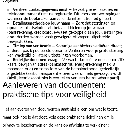
volgende:
Verifieer contactgegevens eerst
— Bevestig je e-mailadres en
telefoonnummer direct na registratie. Dit voorkomt vertragingen
wanneer de bookmaker aanvullende informatie nodig heeft.
Betalingsmethode op jouw naam
— Zorg dat stortingen en
opnames plaatsvinden via betaalmiddelen op jouw naam
(bankrekening, creditcard, e-wallet gekoppeld aan jou). Betalingen
door derden worden vaak geweigerd of vragen uitgebreide
bewijsstukken.
Timing van verificatie
— Sommige aanbieders verifiëren direct;
anderen pas bij de eerste opname. Verifiëren vóór je grote storting
kan wachttijd bij latere uitbetalingen voorkomen.
Redelijke documentvraag
— Verwacht kopieën van paspoort/ID-
kaart, bewijs van adres (bankafschrift, energierekening max. 3
maanden oud) en soms foto van de betaalmethode (gedeeltelijk
afgedekte kaart). Transparantie over waarom iets gevraagd wordt
(AML, leeftijdscontrole) is een teken van een betrouwbare partij.
Aanleveren van documenten:
praktische tips voor veiligheid
Het aanleveren van documenten gaat niet alleen om wat je toont,
maar ook hoe je dat doet. Volg deze praktische richtlijnen om je
privacy te beschermen en de kans op afwijzing te verkleinen: